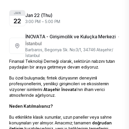
JAN
Jan 22 (Thu)
22
3:00 PM – 5:00 PM
İNOVATA - Girişimcilik ve Kuluçka Merkezi
·
İstanbul
Barbaros, Begonya Sk. No:3/1, 34746 Ataşehir/
İstanbul
​Finansal Teknoloji Derneği olarak, sektörün nabzını tutan
paydaşları bir araya getirmeye devam ediyoruz.
​Bu özel buluşmada; fintek dünyasının deneyimli
profesyonellerini, yenilikçi girişimcileri ve ekosistemin
vizyoner isimlerini
Ataşehir İnovata
’nın ilham verici
atmosferinde ağırlıyoruz.
Neden Katılmalısınız?
Bu etkinlikte klasik sunumlar, uzun paneller veya sahne
konuşmaları yer almıyor. Amacımız; tamamen
doğrudan
iletişim
kurabileceğiniz, yeni iş birliklerinin temellerini